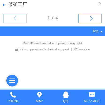
某矿工厂
Top
©
2018 mechanical equipment copyright
Faisco provides technical support
|
PC version
PHONE
MAP
QQ
MESSAGE