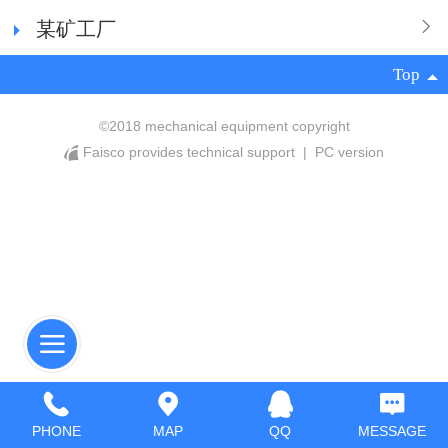
某矿工厂
Top
©
2018 mechanical equipment copyright
Faisco provides technical support
|
PC version
PHONE
MAP
QQ
MESSAGE